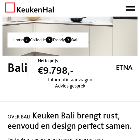
ONZE NETTO PRIJS IS HET BEWIJS!
PLAN EEN AFSPRAAK!
Home
Collectie
Trendy
Bali
Netto prijs
Bali
ETNA
€9.798,-
Informatie aanvragen
Advies gesprek
Keuken Bali brengt rust,
OVER BALI
eenvoud en design perfect samen.
De keuken is voorzien van een vaatwasser, een