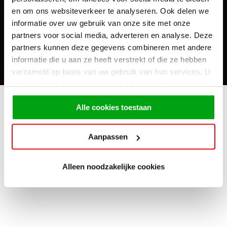
en om ons websiteverkeer te analyseren. Ook delen we
Direct
de
Altijd goedkoper
laagste prijs
dan op
internet
informatie over uw gebruik van onze site met onze
Alle prijzen
Keukens geprijsd
partners voor social media, adverteren en analyse. Deze
incl. apparatuur
zoals
opgesteld
partners kunnen deze gegevens combineren met andere
Altijd de laagste
prijsgarantie
informatie die u aan ze heeft verstrekt of die ze hebben
verzameld op basis van uw gebruik van hun services. U
gaat akkoord met onze cookies als u onze website blijft
gebruiken.
Alle cookies toestaan
Aanpassen
Alleen noodzakelijke cookies