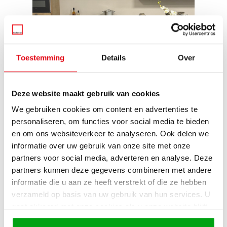
Toestemming
Details
Over
Deze website maakt gebruik van cookies
Eiken Cornwall Tilburg
We gebruiken cookies om content en advertenties te
personaliseren, om functies voor social media te bieden
en om ons websiteverkeer te analyseren. Ook delen we
Showroomkeuken Eiken Cornwall Tilburg
informatie over uw gebruik van onze site met onze
partners voor social media, adverteren en analyse. Deze
partners kunnen deze gegevens combineren met andere
informatie die u aan ze heeft verstrekt of die ze hebben
verzameld op basis van uw gebruik van hun services. U
gaat akkoord met onze cookies als u onze website blijft
gebruiken.