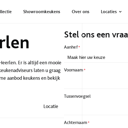
ONZE NETTO PRIJS IS HET BEWIJS!
PLAN EEN AFSPRAAK!
llectie
Showroomkeukens
Over ons
Locaties
Stel ons een vra
rlen
Aanhef
*
erlen. Er is altijd een mooie
keukenadviseurs laten u graag
Voornaam
*
uime aanbod keukens en bekijk
Tussenvoegsel
Locatie
Achternaam
*