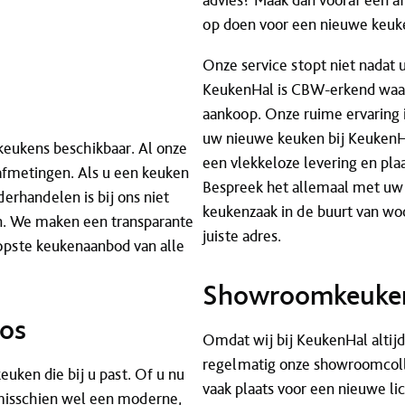
advies? Maak dan vooraf een af
op doen voor een nieuwe keuke
Onze service stopt niet nadat
KeukenHal is CBW-erkend waar
aankoop. Onze ruime ervaring i
uw nieuwe keuken bij KeukenH
keukens beschikbaar. Al onze
een vlekkeloze levering en plaa
 afmetingen. Als u een keuken
Bespreek het allemaal met uw a
nderhandelen is bij ons niet
keukenzaak in de buurt van wo
en. We maken een transparante
juiste adres.
oopste keukenaanbod van alle
Showroomkeuken
oos
Omdat wij bij KeukenHal altijd
regelmatig onze showroomcol
uken die bij u past. Of u nu
vaak plaats voor een nieuwe l
 misschien wel een moderne,