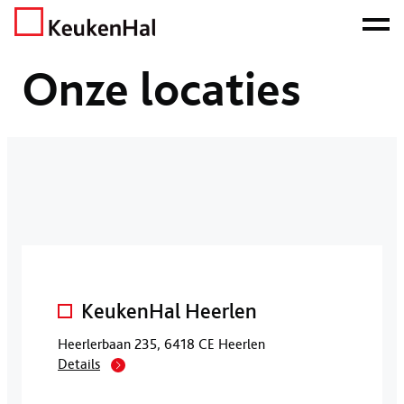
ONZE NETTO PRIJS IS HET BEWIJS!
PLAN EEN AFSPRAAK!
Home
Locaties
Onze locaties
KeukenHal Heerlen
Heerlerbaan 235, 6418 CE Heerlen
Details