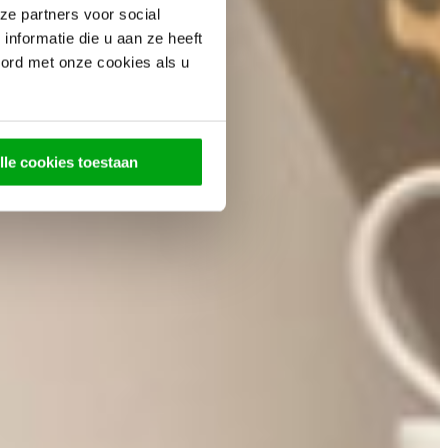
ze partners voor social
nformatie die u aan ze heeft
oord met onze cookies als u
lle cookies toestaan