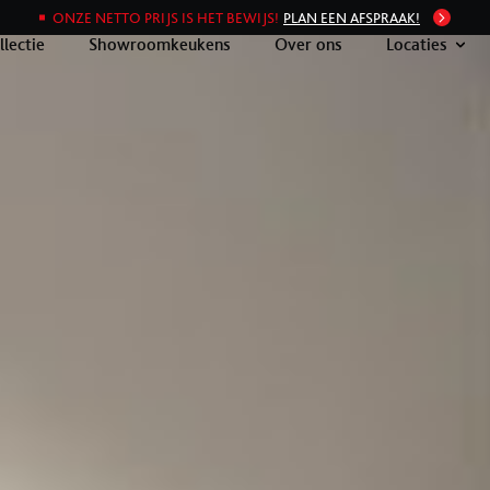
ONZE NETTO PRIJS IS HET BEWIJS!
PLAN EEN AFSPRAAK!
llectie
Showroomkeukens
Over ons
Locaties