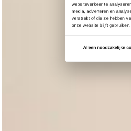
websiteverkeer te analyseren
media, adverteren en analys
verstrekt of die ze hebben v
onze website blijft gebruiken.
Alleen noodzakelijke c