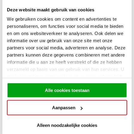
Deze website maakt gebruik van cookies
We gebruiken cookies om content en advertenties te
personaliseren, om functies voor social media te bieden
en om ons websiteverkeer te analyseren. Ook delen we
informatie over uw gebruik van onze site met onze
partners voor social media, adverteren en analyse. Deze
partners kunnen deze gegevens combineren met andere
informatie die u aan ze heeft verstrekt of die ze hebben
verzameld op basis van uw gebruik van hun services. U
Verschillende combinaties,
gaat akkoord met onze cookies als u onze website blijft
gebruiken.
zoals een zwarte keuken
Alle cookies toestaan
met marmeren blad
Aanpassen
Alleen noodzakelijke cookies
De mogelijkheden zijn eindeloos als het gaat om donkere
keukens. Zo kunt u kiezen voor donkere keukenkasten, of