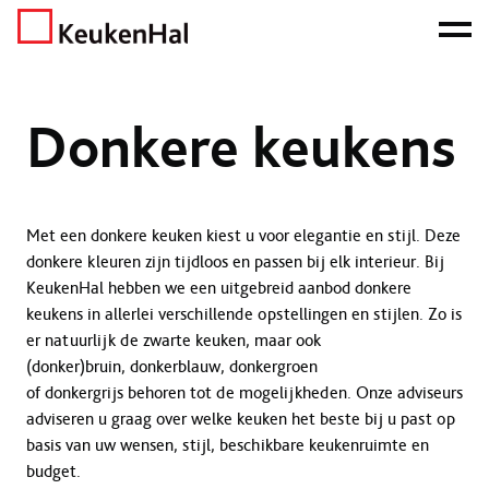
ONZE NETTO PRIJS IS HET BEWIJS!
PLAN EEN AFSPRAAK!
Home
Keukens
Donkere keukens
Donkere keukens
Met een donkere keuken kiest u voor elegantie en stijl. Deze
donkere kleuren zijn tijdloos en passen bij elk interieur. Bij
KeukenHal hebben we een uitgebreid aanbod donkere
keukens in allerlei verschillende opstellingen en stijlen. Zo is
er natuurlijk de zwarte keuken, maar ook
(donker)bruin, donkerblauw, donkergroen
of donkergrijs behoren tot de mogelijkheden. Onze adviseurs
adviseren u graag over welke keuken het beste bij u past op
basis van uw wensen, stijl, beschikbare keukenruimte en
budget.