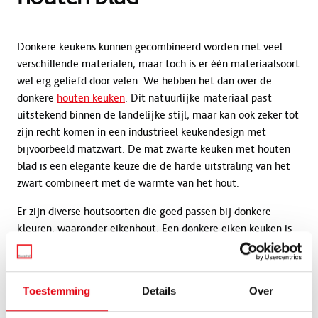
Donkere keukens kunnen gecombineerd worden met veel
verschillende materialen, maar toch is er één materiaalsoort
wel erg geliefd door velen. We hebben het dan over de
donkere
houten keuken
. Dit natuurlijke materiaal past
uitstekend binnen de landelijke stijl, maar kan ook zeker tot
zijn recht komen in een industrieel keukendesign met
bijvoorbeeld matzwart. De mat zwarte keuken met houten
blad is een elegante keuze die de harde uitstraling van het
zwart combineert met de warmte van het hout.
Er zijn diverse houtsoorten die goed passen bij donkere
kleuren, waaronder eikenhout. Een donkere eiken keuken is
functioneel, doordat deze goed bestand is tegen het
dagelijkse gebruik. Ons ervaren team helpt u graag met het
kiezen van de donkere keuken met hout die bij u past. Plan
Toestemming
Details
Over
voordat u bij ons langskomt een vrijblijvend adviesgesprek in
zodat we zeker tijd voor u hebben.