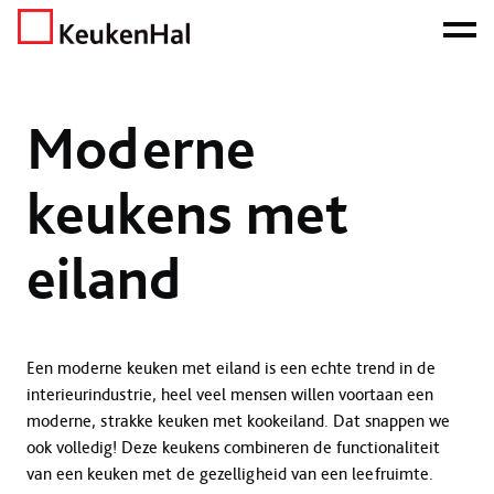
ONZE NETTO PRIJS IS HET BEWIJS!
PLAN EEN AFSPRAAK!
Home
Keukens
Moderne keukens met eiland
Moderne
keukens met
eiland
Een moderne keuken met eiland is een echte trend in de
interieurindustrie, heel veel mensen willen voortaan een
moderne, strakke keuken met kookeiland. Dat snappen we
ook volledig! Deze keukens combineren de functionaliteit
van een keuken met de gezelligheid van een leefruimte.