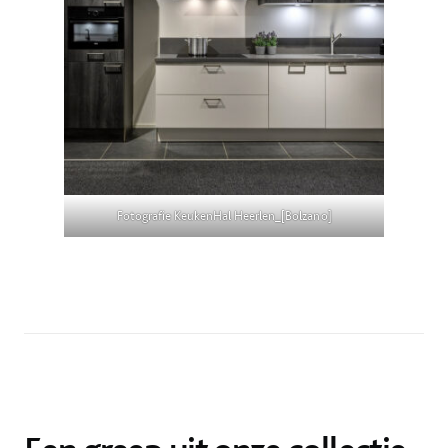
Fotografie KeukenHal Heerlen_[Bolzano]