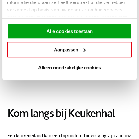
informatie die u aan ze heeft verstrekt of die ze hebben
greeploze lades en een neutraal kleurenpalet van wit, zwart,
verzameld op basis van uw gebruik van hun services. U
lichtgrijs en zacht beige. Deze keukens zijn niet alleen een
gaat akkoord met onze cookies als u onze website blijft
lust voor het oog, maar ook een centrale plek in huis waar
gebruiken.
gezelligheid en functionaliteit samenkomen.
Alle cookies toestaan
Aanpassen
Alleen noodzakelijke cookies
Kom langs bij Keukenhal
Een keukeneiland kan een bijzondere toevoeging zijn aan uw