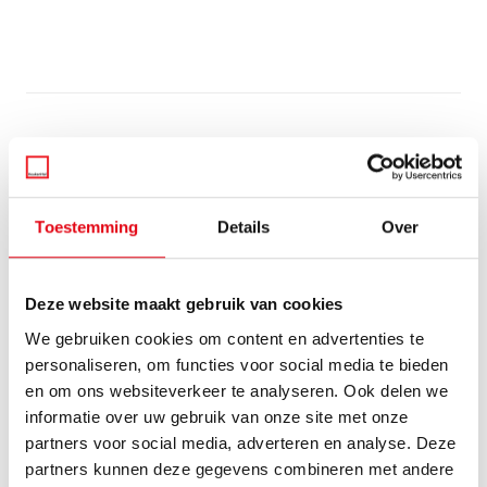
Toestemming
Details
Over
De populariteit van
kookeilanden
Deze website maakt gebruik van cookies
We gebruiken cookies om content en advertenties te
personaliseren, om functies voor social media te bieden
Moderne eilandkeukens zijn erg gewild. Een keuken met een
en om ons websiteverkeer te analyseren. Ook delen we
kookeiland is ideaal om tegelijkertijd met verschillende
informatie over uw gebruik van onze site met onze
mensen te koken. Zo ontstaat er meer bergruimte en meer
partners voor social media, adverteren en analyse. Deze
ruimte om te werken dan in een keuken zonder eiland. Onze
partners kunnen deze gegevens combineren met andere
designs zijn strak en minimalistisch, gekenmerkt door