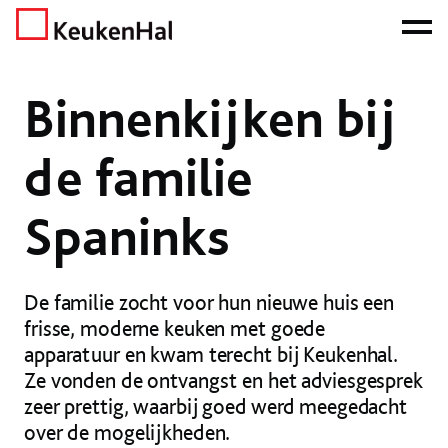
ONZE NETTO PRIJS IS HET BEWIJS!
PLAN EEN AFSPRAAK!
Home
Nieuws
Binnenkijken
Binnenkijken bij de familie Spaninks
Binnenkijken bij
de familie
Spaninks
De familie zocht voor hun nieuwe huis een
frisse, moderne keuken met goede
apparatuur en kwam terecht bij Keukenhal.
Ze vonden de ontvangst en het adviesgesprek
zeer prettig, waarbij goed werd meegedacht
over de mogelijkheden.