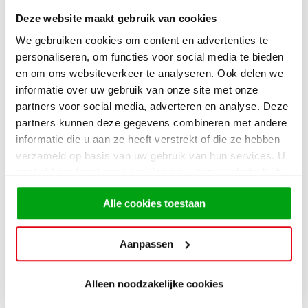
Deze website maakt gebruik van cookies
We gebruiken cookies om content en advertenties te
personaliseren, om functies voor social media te bieden
en om ons websiteverkeer te analyseren. Ook delen we
informatie over uw gebruik van onze site met onze
partners voor social media, adverteren en analyse. Deze
partners kunnen deze gegevens combineren met andere
informatie die u aan ze heeft verstrekt of die ze hebben
verzameld op basis van uw gebruik van hun services. U
gaat akkoord met onze cookies als u onze website blijft
Acties
gebruiken.
Alle cookies toestaan
25% korting op jouw nieuwe
keuken
Aanpassen
Alleen noodzakelijke cookies
Op jacht naar een nieuwe keuken? Je zoektocht stopt
hier! Ontvang nu 25% korting op jouw nieuwe keuken.