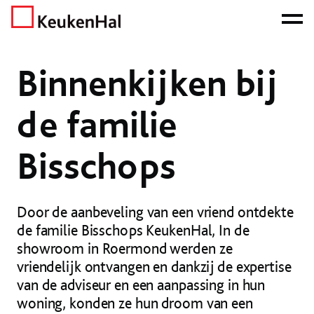
ONZE NETTO PRIJS IS HET BEWIJS!
PLAN EEN AFSPRAAK!
Home
Nieuws
Binnenkijken
Binnenkijken bij de familie Bisschops
Binnenkijken bij
de familie
Bisschops
Door de aanbeveling van een vriend ontdekte
de familie Bisschops KeukenHal, In de
showroom in Roermond werden ze
vriendelijk ontvangen en dankzij de expertise
van de adviseur en een aanpassing in hun
woning, konden ze hun droom van een