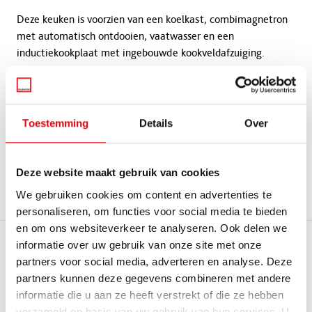
Deze keuken is voorzien van een koelkast, combimagnetron
met automatisch ontdooien, vaatwasser en een
inductiekookplaat met ingebouwde kookveldafzuiging.
“Onze complimenten aan de monteurs van
KeukenHal, zij hebben echt vakwerk geleverd.
Wij zullen iedereen KeukenHal aanbevelen en
Toestemming
Details
Over
hebben zelfs al een klant doorgestuurd.”
Benieuwd naar wat we voor jou kunnen betekenen?
Deze website maakt gebruik van cookies
Plan een adviesgesprek bij een van onze showrooms.
We gebruiken cookies om content en advertenties te
personaliseren, om functies voor social media te bieden
en om ons websiteverkeer te analyseren. Ook delen we
informatie over uw gebruik van onze site met onze
Bekijk ook
Alle artikelen
partners voor social media, adverteren en analyse. Deze
partners kunnen deze gegevens combineren met andere
informatie die u aan ze heeft verstrekt of die ze hebben
verzameld op basis van uw gebruik van hun services. U