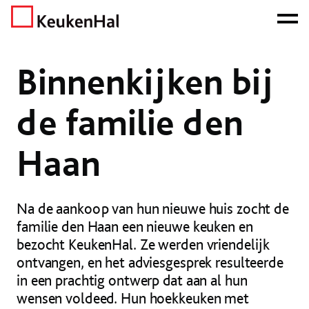
ONZE NETTO PRIJS IS HET BEWIJS!
PLAN EEN AFSPRAAK!
Home
Nieuws
Binnenkijken
Binnenkijken bij de familie den Haan
Binnenkijken bij
de familie den
Haan
Na de aankoop van hun nieuwe huis zocht de
familie den Haan een nieuwe keuken en
bezocht KeukenHal. Ze werden vriendelijk
ontvangen, en het adviesgesprek resulteerde
in een prachtig ontwerp dat aan al hun
wensen voldeed. Hun hoekkeuken met