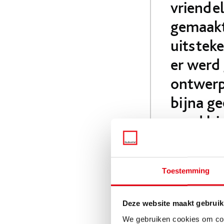
vriende
gemaakt
uitsteke
er werd
ontwerp
bijna ge
goed hi
Het resu
Toestemming
De familie Gutierrez
Deze website maakt gebruik
Apparatuur waarvoor 
We gebruiken cookies om cont
een vaatwasser van 