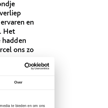
ondje
verliep
 ervaren en
. Het
e hadden
rcel ons zo
Over
ken zwart.
fzuiging van Bora,
 media te bieden en om ons
n en een