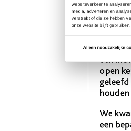
websiteverkeer te analyseren
koel/vriescombinatie
media, adverteren en analys
verstrekt of die ze hebben v
“Onze v
onze website blijft gebruiken.
kookeila
koelkas
Alleen noodzakelijke c
een ind
open ke
geleefd
houden 
We kwam
een bep