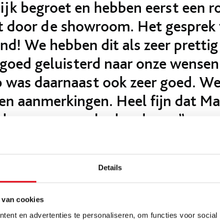
lijk begroet en hebben eerst een r
 door de showroom. Het gesprek 
nd! We hebben dit als zeer prettig
 goed geluisterd naar onze wensen
 was daarnaast ook zeer goed. W
en aanmerkingen. Heel fijn dat Ma
elp en erg meedenkend was.”
ltaat
Details
 heeft gekozen voor een keuken met kookeiland in de kleur ei
 van cookies
zij hebben gekozen zijn; een inductiekookplaat met kookvelda
ent en advertenties te personaliseren, om functies voor social
Bauknecht en een multifunctionele oven, een combi-magnetro