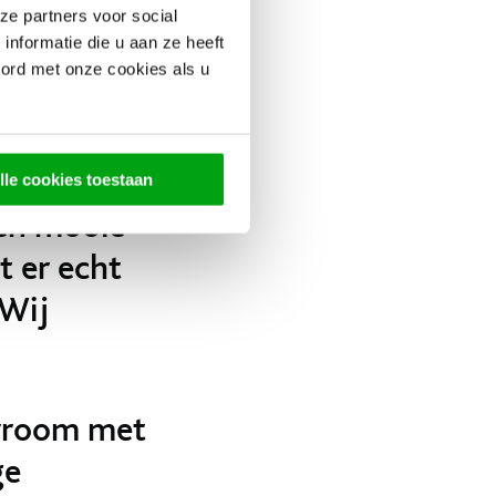
ze partners voor social
nformatie die u aan ze heeft
oord met onze cookies als u
keuken met
r erin (een
mbi-oven en
lle cookies toestaan
een mooie
t er echt
 Wij
owroom met
ge