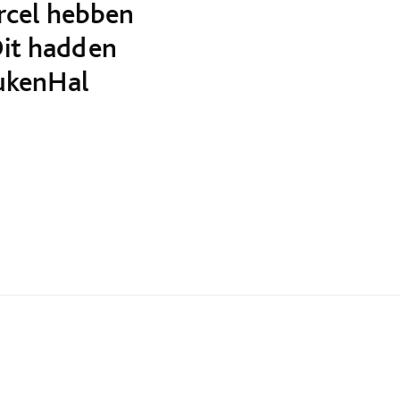
rcel hebben
Dit hadden
eukenHal