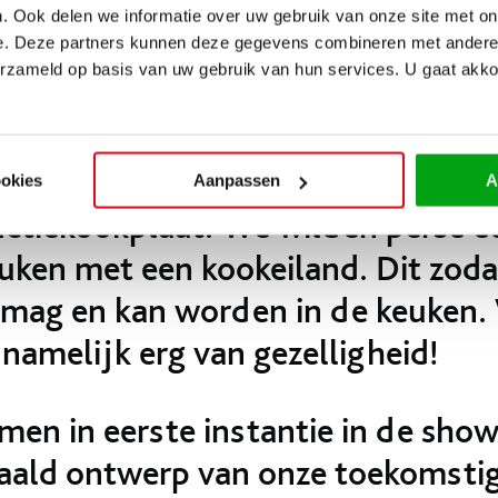
. Ook delen we informatie over uw gebruik van onze site met on
 van Whirlpool.
e. Deze partners kunnen deze gegevens combineren met andere i
erzameld op basis van uw gebruik van hun services. U gaat akk
oorkeur ging uit naar een zwarte 
nd, hoge kasten en alle apparatuu
t/vriezer, een vaatwasser, een co
ookies
Aanpassen
A
uctiekookplaat. We wilden perse 
uken met een kookeiland. Dit zoda
 mag en kan worden in de keuken.
namelijk erg van gezelligheid!
en in eerste instantie in de sh
aald ontwerp van onze toekomsti