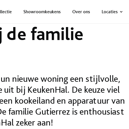
ONZE NETTO PRIJS IS HET BEWIJS!
PLAN EEN AFSPRAAK!
llectie
Showroomkeukens
Over ons
Locaties
 de familie
hun nieuwe woning een stijlvolle,
uit bij KeukenHal. De keuze viel
een kookeiland en apparatuur van
e familie Gutierrez is enthousiast
Hal zeker aan!