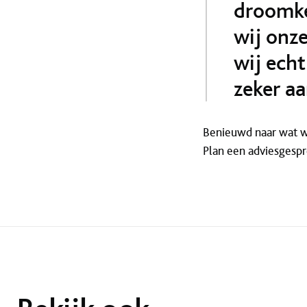
droomke
wij onz
wij ech
zeker a
Benieuwd naar wat w
Plan een adviesgespr