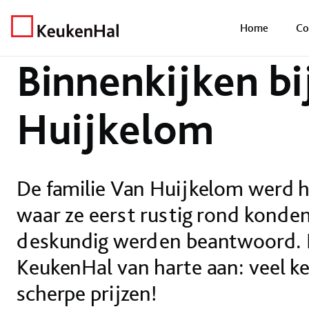
Home
Nieuws
Binnenkijken
Binnenkijken bij de familie van Huij
Home
Co
Binnenkijken bi
Huijkelom
De familie Van Huijkelom werd h
waar ze eerst rustig rond konde
deskundig werden beantwoord. D
KeukenHal van harte aan: veel ke
scherpe prijzen!