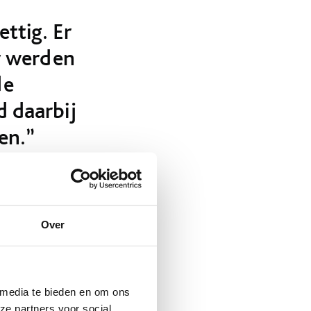
ttig. Er
r werden
de
d daarbij
en.”
Over
et een composieten
ze is uiteindelijk
n koelkast.
 media te bieden en om ons
ze partners voor social