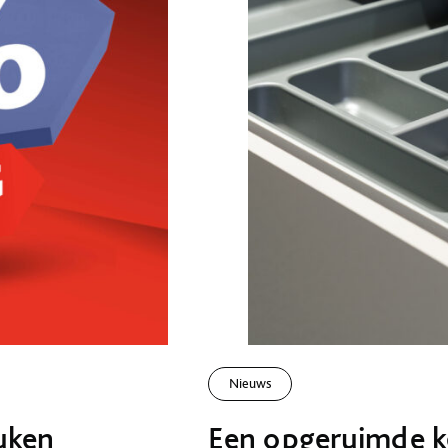
Nieuws
uken
Een opgeruimde k