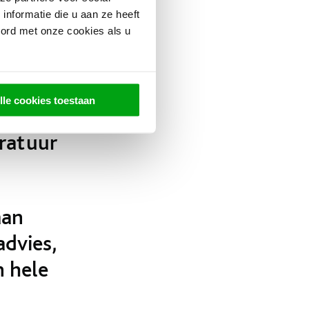
as om
nformatie die u aan ze heeft
. Daarnaast
oord met onze cookies als u
. Ook
lle cookies toestaan
euken, een
ratuur
aan
advies,
n hele