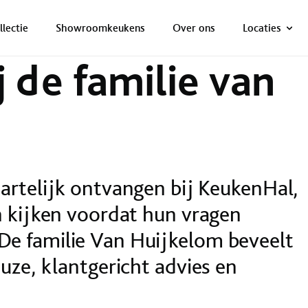
ONZE NETTO PRIJS IS HET BEWIJS!
PLAN EEN AFSPRAAK!
kelom
llectie
Showroomkeukens
Over ons
Locaties
j de familie van
artelijk ontvangen bij KeukenHal,
n kijken voordat hun vragen
e familie Van Huijkelom beveelt
uze, klantgericht advies en