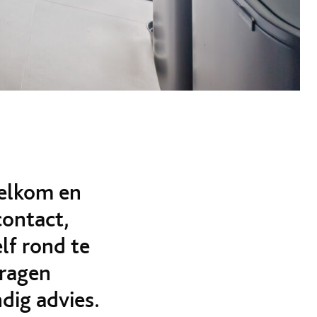
elkom en
contact,
lf rond te
vragen
dig advies.