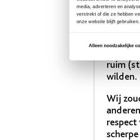
“De wen
media, adverteren en analys
optimaa
verstrekt of die ze hebben v
onze website blijft gebruiken.
moest d
apparat
Alleen noodzakelijke c
wisten z
ruim (s
wilden.
Wij zou
anderen
respect
scherpe 