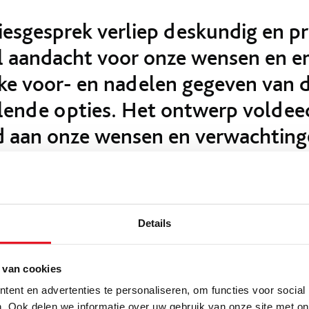
esgesprek verliep deskundig en pre
l aandacht voor onze wensen en e
jke voor- en nadelen gegeven van 
llende opties. Het ontwerp voldee
d aan onze wensen en verwachting
ltaat
Details
elom heeft gekozen voor een keuken in de kleur kristalwit m
ur van Whirlpool mocht in deze keuken niet ontbreken. De keu
 van cookies
ctiekookplaat, een afzuigkap, een multifunctionele oven en ee
ent en advertenties te personaliseren, om functies voor social
. Ook delen we informatie over uw gebruik van onze site met on