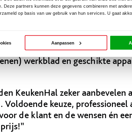
s van de familie van Huijkelom w
e. Deze partners kunnen deze gegevens combineren met andere i
l gebruik te maken van de ruimte
erzameld op basis van uw gebruik van hun services. U gaat akk
e keuken voorzien zijn van diverse
uur, waaronder een hoge koelkast
ookies
Aanpassen
A
e al dat ze graag een witte hoekk
tenen) werkblad en geschikte appa
den KeukenHal zeker aanbevelen 
. Voldoende keuze, professioneel 
 voor de klant en de wensen én ee
prijs!”