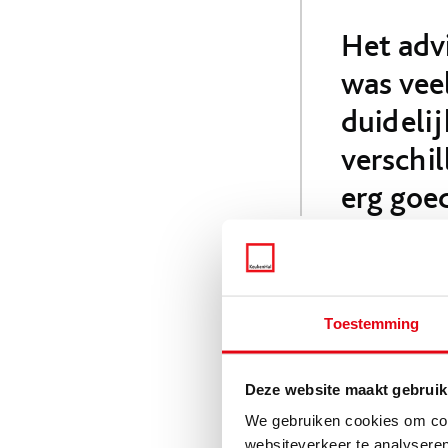
Het advi
was vee
duideli
verschi
erg goe
Het resu
Toestemming
De familie van Huijk
keukenblad. Apparatu
Deze website maakt gebruik
gevallen op een indu
We gebruiken cookies om cont
websiteverkeer te analyseren