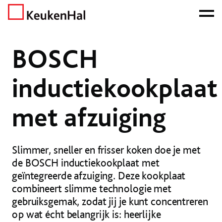
ONZE NETTO PRIJS IS HET BEWIJS!
PLAN EEN AFSPRAAK!
Home
Nieuws
Nieuws
BOSCH inductiekookplaat met afzuiging
BOSCH
inductiekookplaat
met afzuiging
Slimmer, sneller en frisser koken doe je met
de BOSCH inductiekookplaat met
geïntegreerde afzuiging. Deze kookplaat
combineert slimme technologie met
gebruiksgemak, zodat jij je kunt concentreren
op wat écht belangrijk is: heerlijke