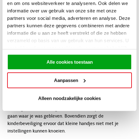
en om ons websiteverkeer te analyseren. Ook delen we
Naast de slimme technologie, heeft de BOSCH
informatie over uw gebruik van onze site met onze
inductiekookplaat ook een strak design. Het aflopende front
partners voor social media, adverteren en analyse. Deze
en de metalen strips aan de zijkanten zorgen voor een
partners kunnen deze gegevens combineren met andere
moderne uitstraling die in elke keuken past.
informatie die u aan ze heeft verstrekt of die ze hebben
verzameld op basis van uw gebruik van hun services. U
Slimme features die je
gaat akkoord met onze cookies als u onze website blijft
gebruiken.
helpen in het dagelijks leven
Alle cookies toestaan
De BOSCH inductiekookplaat maakt je leven niet alleen
Aanpassen
makkelijker tijdens het koken, maar ook erna. Met de
Restart-functie hoef je je geen zorgen te maken als je per
Alleen noodzakelijke cookies
ongeluk de kookplaat uitzet. Binnen vier seconden worden je
laatst gekozen instellingen hersteld, zodat je verder kunt
gaan waar je was gebleven. Bovendien zorgt de
kinderbeveiliging ervoor dat kleine handjes niet met je
instellingen kunnen knoeien.