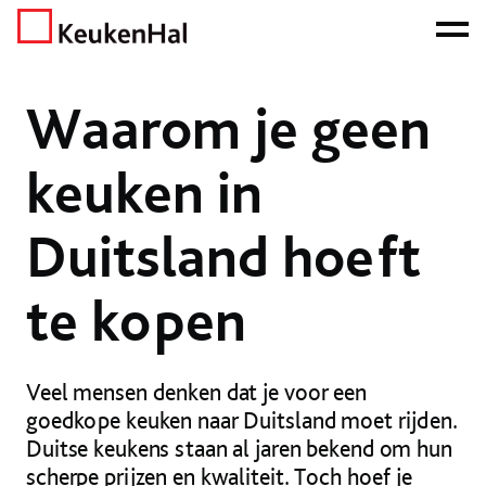
ONZE NETTO PRIJS IS HET BEWIJS!
PLAN EEN AFSPRAAK!
Home
Nieuws
Nieuws
Waarom je geen keuken in Duitsland hoeft te kopen
Waarom je geen
keuken in
Duitsland hoeft
te kopen
Veel mensen denken dat je voor een
goedkope keuken naar Duitsland moet rijden.
Duitse keukens staan al jaren bekend om hun
scherpe prijzen en kwaliteit. Toch hoef je