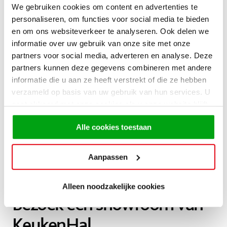
We gebruiken cookies om content en advertenties te
personaliseren, om functies voor social media te bieden
en om ons websiteverkeer te analyseren. Ook delen we
informatie over uw gebruik van onze site met onze
Complete keukens inclusief
partners voor social media, adverteren en analyse. Deze
partners kunnen deze gegevens combineren met andere
apparatuur
informatie die u aan ze heeft verstrekt of die ze hebben
verzameld op basis van uw gebruik van hun services. U
gaat akkoord met onze cookies als u onze website blijft
Bij KeukenHal koop je complete keukens inclusief
gebruiken.
apparatuur, werkblad en spoelbak. Van compacte keukens
Alle cookies toestaan
tot ruime eilandopstellingen: er is volop keuze in
verschillende stijlen en prijsklassen. Zo profiteer je van
Aanpassen
Duitse kwaliteit, Nederlandse service en een scherpe prijs
onder één dak.
Alleen noodzakelijke cookies
Bezoek een showroom van
KeukenHal