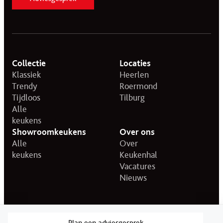
Collectie
Locaties
Klassiek
Heerlen
Trendy
Roermond
Tijdloos
Tilburg
Alle
keukens
Showroomkeukens
Over ons
Alle
Over
keukens
Keukenhal
Vacatures
Nieuws
© 2026 KeukenHal.
Privacy statement
Disclaimer
Plan een adviesgesprek