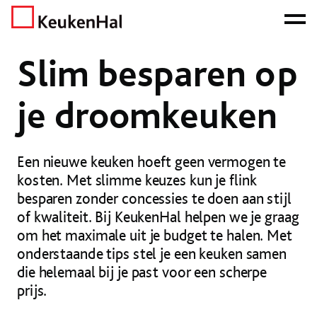
ONZE NETTO PRIJS IS HET BEWIJS!
PLAN EEN AFSPRAAK!
Home
Nieuws
Nieuws
Slim besparen op je droomkeuken
Slim besparen op
je droomkeuken
Een nieuwe keuken hoeft geen vermogen te
kosten. Met slimme keuzes kun je flink
besparen zonder concessies te doen aan stijl
of kwaliteit. Bij KeukenHal helpen we je graag
om het maximale uit je budget te halen. Met
onderstaande tips stel je een keuken samen
die helemaal bij je past voor een scherpe
prijs.