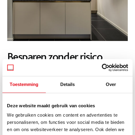
Besparen zonder risico
Zelf monteren lijkt goedkoop, maar een kleine fout kan later
juist duur uitpakken. Onze eigen monteurs zorgen voor een
Toestemming
Details
Over
perfecte plaatsing, zodat alles meteen goed zit en je keuken
jarenlang meegaat. Zo combineer je zekerheid met een
scherpe prijs.
Deze website maakt gebruik van cookies
Bij KeukenHal bewijzen we elke dag dat kwaliteit en
We gebruiken cookies om content en advertenties te
betaalbaarheid prima samengaan. Wil jij weten wat jouw
personaliseren, om functies voor social media te bieden
nieuwe keuken kost?
Maak hier een afspraak
of kom langs in
en om ons websiteverkeer te analyseren. Ook delen we