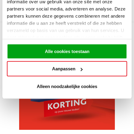
een van onze showrooms of bekijk onze actuele keukens
informatie over uw gebruik van onze site met onze
online.
partners voor social media, adverteren en analyse. Deze
partners kunnen deze gegevens combineren met andere
informatie die u aan ze heeft verstrekt of die ze hebben
verzameld op basis van uw gebruik van hun services. U
Bekijk ook
Alle artikelen
gaat akkoord met onze cookies als u onze website blijft
gebruiken.
Alle cookies toestaan
Aanpassen
Alleen noodzakelijke cookies