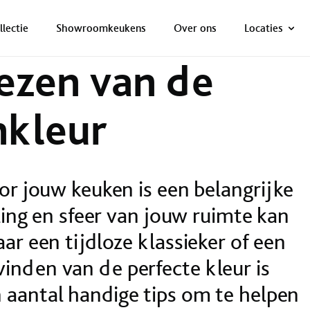
ONZE NETTO PRIJS IS HET BEWIJS!
PLAN EEN AFSPRAAK!
nkleur
llectie
Showroomkeukens
Over ons
Locaties
iezen van de
nkleur
oor jouw keuken is een belangrijke
aling en sfeer van jouw ruimte kan
ar een tijdloze klassieker of een
inden van de perfecte kleur is
 aantal handige tips om te helpen