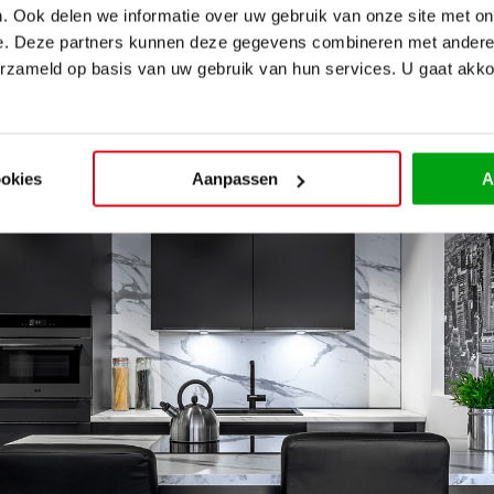
. Ook delen we informatie over uw gebruik van onze site met on
 grootte en de indeling van jouw keuken bij het kiezen van de
e. Deze partners kunnen deze gegevens combineren met andere i
leine ruimte groter laten lijken, terwijl donkerdere kleuren 
erzameld op basis van uw gebruik van hun services. U gaat akk
igheid kunnen creëren in een grote keuken.
ookies
Aanpassen
A