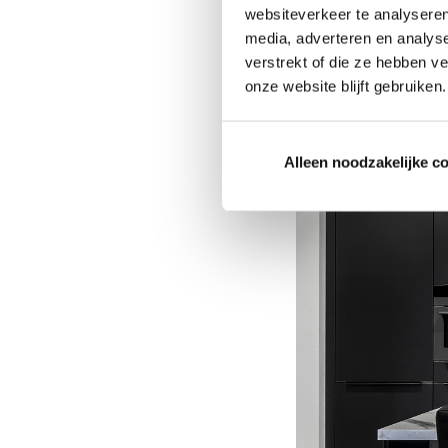
websiteverkeer te analyseren
Houd rekening met de
media, adverteren en analys
kleuren kunnen een k
verstrekt of die ze hebben v
intimiteit en gezell
onze website blijft gebruiken.
Alleen noodzakelijke c