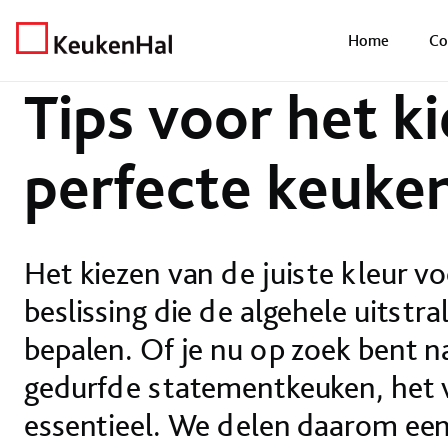
Home
Nieuws
Nieuws
Tips voor het kiezen van de perfecte keuke
Home
Co
Tips voor het k
perfecte keuke
Het kiezen van de juiste kleur v
beslissing die de algehele uitstr
bepalen. Of je nu op zoek bent na
gedurfde statementkeuken, het v
essentieel. We delen daarom een