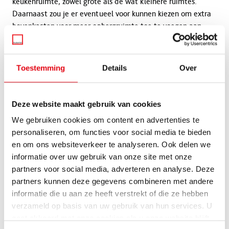
keukenruimte, zowel grote als de wat kleinere ruimtes.
Daarnaast zou je er eventueel voor kunnen kiezen om extra
bovenkasten voor meer opbergruimte toe te voegen aan
deze keukenopstelling.
Toestemming
Details
Over
Deze website maakt gebruik van cookies
We gebruiken cookies om content en advertenties te
personaliseren, om functies voor social media te bieden
en om ons websiteverkeer te analyseren. Ook delen we
informatie over uw gebruik van onze site met onze
partners voor social media, adverteren en analyse. Deze
L-keuken
partners kunnen deze gegevens combineren met andere
informatie die u aan ze heeft verstrekt of die ze hebben
verzameld op basis van uw gebruik van hun services. U
Een l-keuken heeft veel weg van een hoekkeuken. Echter is
gaat akkoord met onze cookies als u onze website blijft