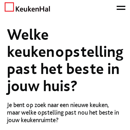
ONZE NETTO PRIJS IS HET BEWIJS!
PLAN EEN AFSPRAAK!
Home
Nieuws
Nieuws
Welke keukenopstelling past het beste in jouw huis?
Welke
keukenopstelling
past het beste in
jouw huis?
Je bent op zoek naar een nieuwe keuken,
maar welke opstelling past nou het beste in
jouw keukenruimte?