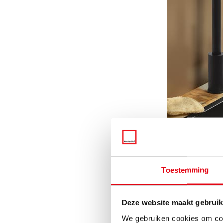
Anderen
Toestemming
Naast Greengridz® zi
stijl en kookgewoonte
Deze website maakt gebruik
We gebruiken cookies om cont
Composiet – Behoor