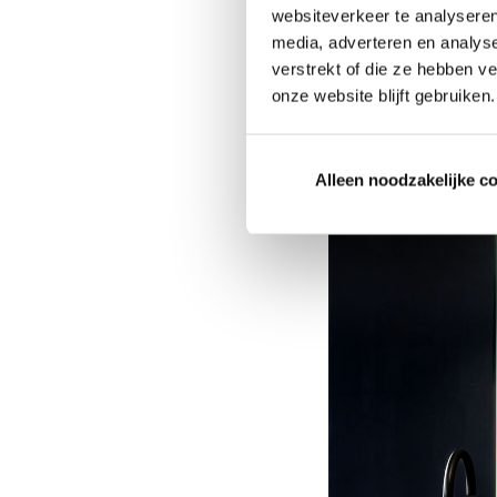
websiteverkeer te analyseren
Kunststof – Onderh
media, adverteren en analys
Marmer – Prachtig
verstrekt of die ze hebben v
onze website blijft gebruiken.
Keramiek – Behoorl
Graniet – Een natu
Alleen noodzakelijke c