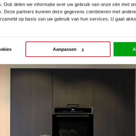
. Ook delen we informatie over uw gebruik van onze site met on
oudsvriendelijk en verkrijgbaar in alle denkbare texturen
e. Deze partners kunnen deze gegevens combineren met andere i
e uitstraling met kenmerkende adering.
erzameld op basis van uw gebruik van hun services. U gaat akk
ijk hittebestendig en krasvast, ideaal voor intensief gebruik.
urstenen klassieker die elke keuken een luxe uitstraling geeft.
ookies
Aanpassen
A