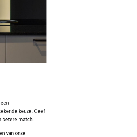
e een
stekende keuze. Geef
en betere match.
en van onze