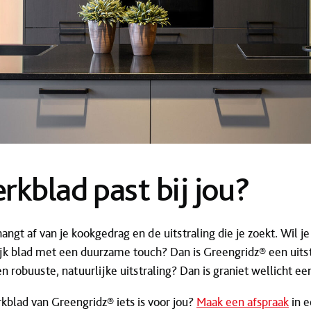
kblad past bij jou?
angt af van je kookgedrag en de uitstraling die je zoekt. Wil j
jk blad met een duurzame touch? Dan is Greengridz® een uit
n robuuste, natuurlijke uitstraling? Dan is graniet wellicht e
blad van Greengridz® iets is voor jou?
Maak een afspraak
in e