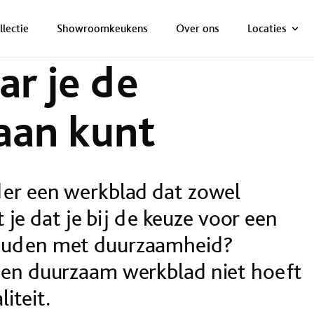
ONZE NETTO PRIJS IS HET BEWIJS!
PLAN EEN AFSPRAAK!
 kunt
llectie
Showroomkeukens
Over ons
Locaties
r je de
aan kunt
der een werkblad dat zowel
t je dat je bij de keuze voor een
houden met duurzaamheid?
een duurzaam werkblad niet hoeft
liteit.