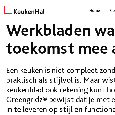
Home
Nieuws
Nieuws
Werkbladen waar je de toekomst mee aan
Home
Co
Werkbladen waa
toekomst mee 
Een keuken is niet compleet zon
praktisch als stijlvol is. Maar wis
keukenblad ook rekening kunt 
Greengridz® bewijst dat je met 
in te leveren op stijl en functiona