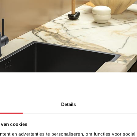
 populaire werkbladen
Details
jn er ook anderen materialen die je keuken kunnen verrijken. 
n, kun je kiezen voor:
 van cookies
ent en advertenties te personaliseren, om functies voor social
lijk sterk, krasbestendig en verkrijgbaar in luxe steensoorten