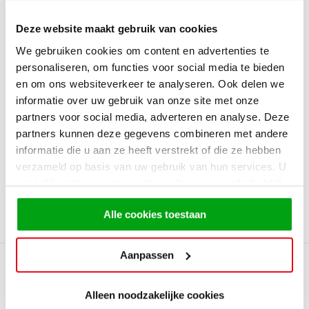
W Collectie
Deze website maakt gebruik van cookies
We gebruiken cookies om content en advertenties te
personaliseren, om functies voor social media te bieden
Om het toch al drukke leven gemakkelijker te maken heeft
en om ons websiteverkeer te analyseren. Ook delen we
Whirlpool de W Collectie gelanceerd. Deze collectie bevalt
informatie over uw gebruik van onze site met onze
een aantal slimme en elegante huishoudapparaten. Deze
partners voor social media, adverteren en analyse. Deze
apparaten zijn ontworpen om een moderne touch te geven
partners kunnen deze gegevens combineren met andere
aan jouw keuken, welke daarbij van alle gemakken is
informatie die u aan ze heeft verstrekt of die ze hebben
voorzien.
verzameld op basis van uw gebruik van hun services. U
Wil je graag meer informatie over de mogelijkheden? Onze
gaat akkoord met onze cookies als u onze website blijft
adviseurs in de
showrooms
helpen je graag bij het uitzoeken
gebruiken.
van jouw droomkeuken.
Alle cookies toestaan
Aanpassen
Bekijk ook
Alle artikelen
Alleen noodzakelijke cookies