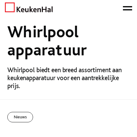
ONZE NETTO PRIJS IS HET BEWIJS!
PLAN EEN AFSPRAAK!
Home
Nieuws
Nieuws
Whirlpool apparatuur
Whirlpool
apparatuur
Whirlpool biedt een breed assortiment aan
keukenapparatuur voor een aantrekkelijke
prijs.
Nieuws