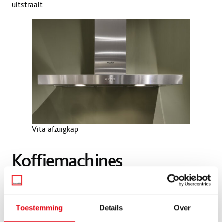
uitstraalt.
Vita afzuigkap
Koffiemachines
Koffiemachines van Whirlpool zijn voorzien van een
automatisch regelsysteem voor de temperatuur, voor het
Toestemming
Details
Over
vermalen van de koffiebonen en voor de hoeveelheid koffie.