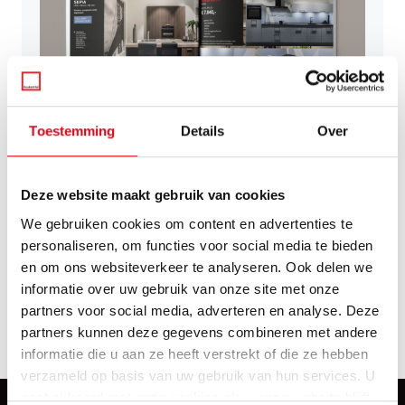
Toestemming
Details
Over
Vraag ons inspiratieboek aan
Deze website maakt gebruik van cookies
Bent u op zoek naar keukeninspiratie? Ons magazine
We gebruiken cookies om content en advertenties te
bevat boordevol informatie over keukenstijlen, een
personaliseren, om functies voor social media te bieden
greep uit onze collecties, gerealiseerde keukens en
en om ons websiteverkeer te analyseren. Ook delen we
meer!
informatie over uw gebruik van onze site met onze
partners voor social media, adverteren en analyse. Deze
Magazine aanvragen
partners kunnen deze gegevens combineren met andere
informatie die u aan ze heeft verstrekt of die ze hebben
verzameld op basis van uw gebruik van hun services. U
gaat akkoord met onze cookies als u onze website blijft