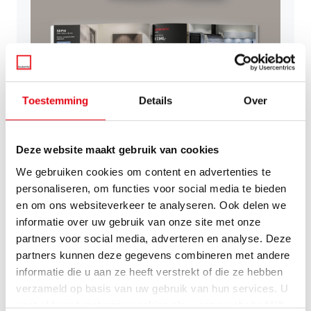
Toestemming
Details
Over
Deze website maakt gebruik van cookies
Vraag ons inspiratieboek aan
We gebruiken cookies om content en advertenties te
Bent u op zoek naar keukeninspiratie? Ons magazine
personaliseren, om functies voor social media te bieden
bevat boordevol informatie over keukenstijlen, een
en om ons websiteverkeer te analyseren. Ook delen we
greep uit onze collecties, gerealiseerde keukens en
informatie over uw gebruik van onze site met onze
meer!
partners voor social media, adverteren en analyse. Deze
partners kunnen deze gegevens combineren met andere
informatie die u aan ze heeft verstrekt of die ze hebben
Magazine aanvragen
verzameld op basis van uw gebruik van hun services. U
gaat akkoord met onze cookies als u onze website blijft