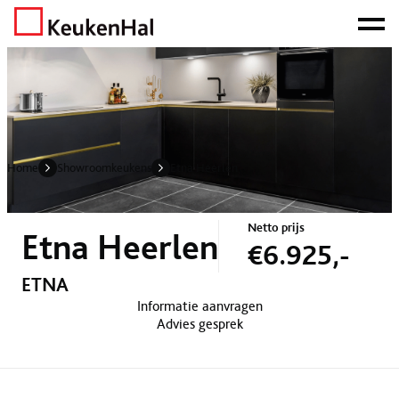
ONZE NETTO PRIJS IS HET BEWIJS!
PLAN EEN AFSPRAAK!
Home
Showroomkeukens
Etna Heerlen
Home
Showroomkeukens
Etna Heerlen
Netto prijs
Etna Heerlen
€6.925,-
ETNA
Informatie aanvragen
Advies gesprek