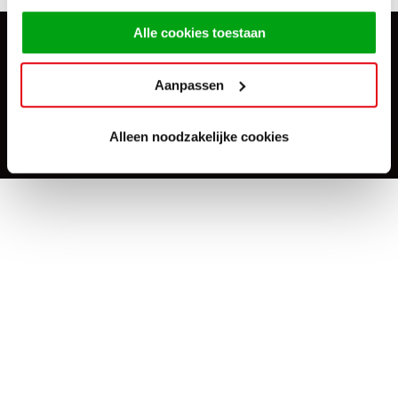
gebruiken.
Alle cookies toestaan
Direct
de
Altijd goedkoper
laagste prijs
dan op
internet
Aanpassen
Alle prijzen
Keukens geprijsd
incl. apparatuur
zoals
opgesteld
Altijd de laagste
prijsgarantie
Alleen noodzakelijke cookies