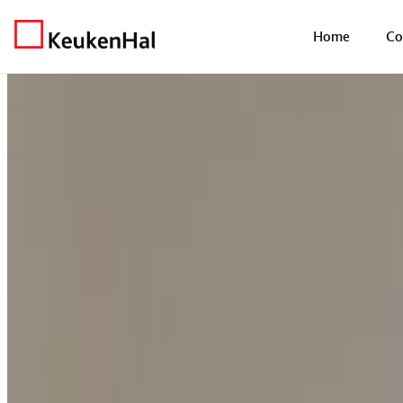
Home
Showroomkeukens
Saturn Heerlen
Home
Co