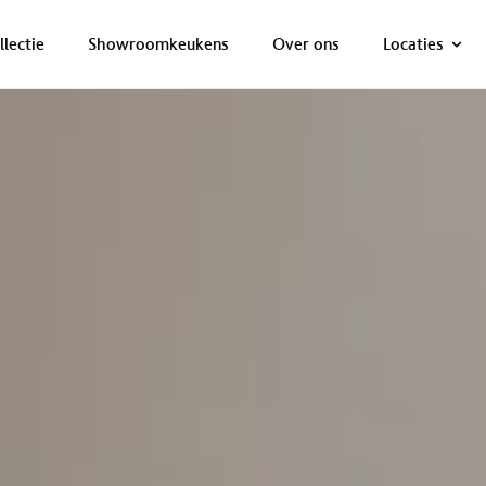
ONZE NETTO PRIJS IS HET BEWIJS!
PLAN EEN AFSPRAAK!
llectie
Showroomkeukens
Over ons
Locaties