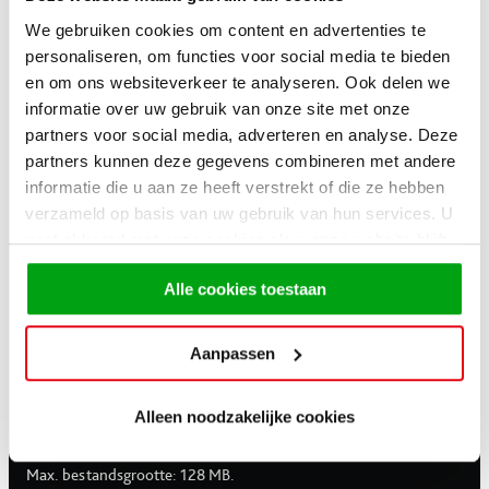
We gebruiken cookies om content en advertenties te
personaliseren, om functies voor social media te bieden
Achternaam
*
en om ons websiteverkeer te analyseren. Ook delen we
informatie over uw gebruik van onze site met onze
partners voor social media, adverteren en analyse. Deze
Telefoonnummer
partners kunnen deze gegevens combineren met andere
*
informatie die u aan ze heeft verstrekt of die ze hebben
verzameld op basis van uw gebruik van hun services. U
gaat akkoord met onze cookies als u onze website blijft
E-mailadres
*
gebruiken.
Alle cookies toestaan
Aanpassen
CV
*
Alleen noodzakelijke cookies
Max. bestandsgrootte: 128 MB.