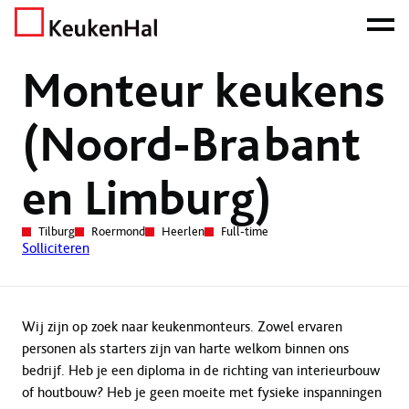
ONZE NETTO PRIJS IS HET BEWIJS!
PLAN EEN AFSPRAAK!
Home
Vacatures
Monteur keukens (Noord-Brabant en Limburg)
Monteur keukens
(Noord-Brabant
en Limburg)
Tilburg
Roermond
Heerlen
Full-time
Solliciteren
Wij zijn op zoek naar keukenmonteurs. Zowel ervaren
personen als starters zijn van harte welkom binnen ons
bedrijf. Heb je een diploma in de richting van interieurbouw
of houtbouw? Heb je geen moeite met fysieke inspanningen