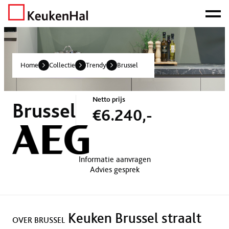
ONZE NETTO PRIJS IS HET BEWIJS!
PLAN EEN AFSPRAAK!
Home
Collectie
Trendy
Brussel
Netto prijs
Brussel
€6.240,-
Informatie aanvragen
Advies gesprek
Keuken Brussel straalt
OVER BRUSSEL