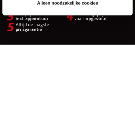
Direct
de
Altijd goedkoper
Alleen noodzakelijke cookies
laagste prijs
dan op
internet
Alle prijzen
Keukens geprijsd
incl. apparatuur
zoals
opgesteld
Altijd de laagste
prijsgarantie