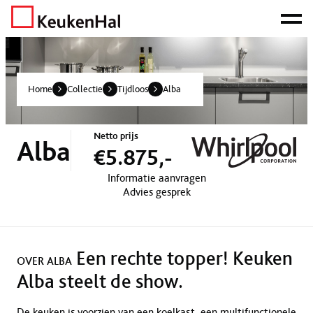
ONZE NETTO PRIJS IS HET BEWIJS!
PLAN EEN AFSPRAAK!
Home
Collectie
Tijdloos
Alba
Netto prijs
Alba
€5.875,-
Informatie aanvragen
Advies gesprek
Een rechte topper! Keuken
OVER ALBA
Alba steelt de show.
De keuken is voorzien van een koelkast, een multifunctionele