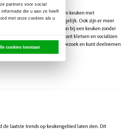
ze partners voor social
nformatie die u aan ze heeft
r. En dat is niet voor niets. In een keuken met
oord met onze cookies als u
oken met meerdere personen tegelijk. Ook zijn er meer
ikt u over meer werkruimte dan bij een keuken zonder
t u tijdens het keuken gewoon kunt kletsen en socializen
 staat niet met de rug naar uw bezoek en kunt deelnemen
lle cookies toestaan
ellig.
d de laatste trends op keukengebied laten zien. Dit