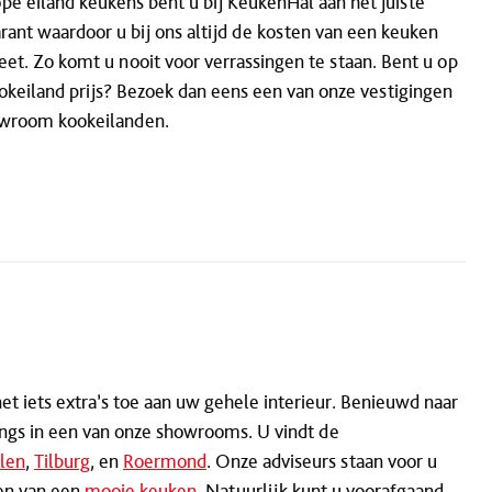
pe eiland keukens bent u bij KeukenHal aan het juiste
arant waardoor u bij ons altijd de kosten van een keuken
et. Zo komt u nooit voor verrassingen te staan. Bent u op
okeiland prijs? Bezoek dan eens een van onze vestigingen
owroom kookeilanden.
t iets extra’s toe aan uw gehele interieur. Benieuwd naar
ngs in een van onze showrooms. U vindt de
len
,
Tilburg
, en
Roermond
. Onze adviseurs staan voor u
zen van een
mooie keuken
. Natuurlijk kunt u voorafgaand