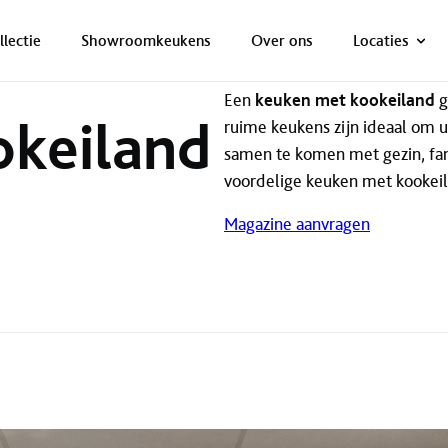
ONZE NETTO PRIJS IS HET BEWIJS!
PLAN EEN AFSPRAAK!
llectie
Showroomkeukens
Over ons
Locaties
Een
keuken met kookeiland
g
keiland
ruime keukens zijn ideaal om ui
samen te komen met gezin, fam
voordelige keuken met kookeil
Magazine aanvragen