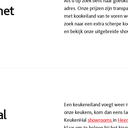
Als u op zoek bent naar goedko
met
adres. Onze prijzen zijn transp
met kookeiland van te voren we
zoek naar een extra scherpe ko
en bekijk onze uitgebreide sh
Een keukeneiland voegt weer ne
al
onze keukens, kom dan eens la
KeukenHal
showrooms
in
Heer
klaar om te helpen bij het kie