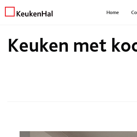
Home
Keukens
Keuken met kookeiland
Home
Co
Keuken met koo