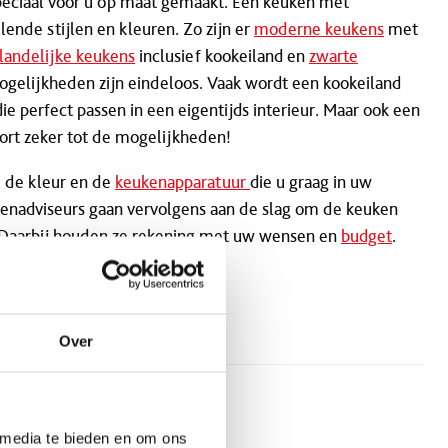
peciaal voor u op maat gemaakt. Een keuken met
llende stijlen en kleuren. Zo zijn er
moderne keukens
met
landelijke keukens
inclusief kookeiland en
zwarte
gelijkheden zijn eindeloos. Vaak wordt een kookeiland
ie perfect passen in een eigentijds interieur. Maar ook een
ort zeker tot de mogelijkheden!
, de kleur en de
keukenapparatuur
die u graag in uw
enadviseurs gaan vervolgens aan de slag om de keuken
Daarbij houden ze rekening met uw wensen en
budget
.
Over
 media te bieden en om ons