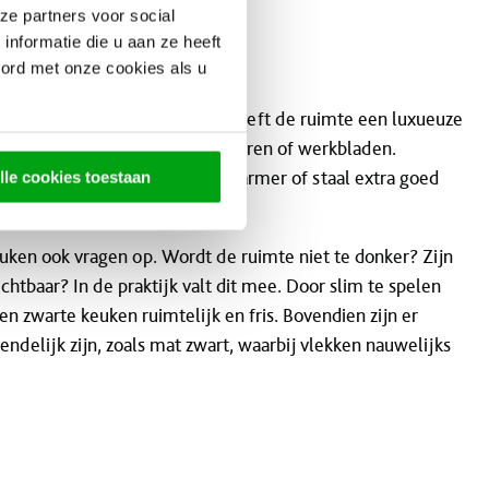
ze partners voor social
nformatie die u aan ze heeft
oord met onze cookies als u
k. Het donkere kleurgebruik geeft de ruimte een luxueuze
 contrast met lichte muren, vloeren of werkbladen.
neutrale basis: het laat
hout
, marmer of staal extra goed
lle cookies toestaan
oor diepte in de ruimte.
uken ook vragen op. Wordt de ruimte niet te donker? Zijn
htbaar? In de praktijk valt dit mee. Door slim te spelen
een zwarte keuken ruimtelijk en fris. Bovendien zijn er
ndelijk zijn, zoals mat zwart, waarbij vlekken nauwelijks