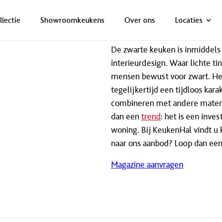
ONZE NETTO PRIJS IS HET BEWIJS!
PLAN EEN AFSPRAAK!
llectie
Showroomkeukens
Over ons
Locaties
De zwarte keuken is inmiddels
interieurdesign. Waar lichte t
mensen bewust voor zwart. Het i
tegelijkertijd een tijdloos kar
combineren met andere materi
dan een
trend
: het is een inves
woning. Bij KeukenHal vindt u 
naar ons aanbod? Loop dan een
Magazine aanvragen