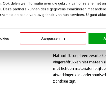
. Ook delen we informatie over uw gebruik van onze site met on
e. Deze partners kunnen deze gegevens combineren met andere i
erzameld op basis van uw gebruik van hun services. U gaat akk
Een zwarte keuken maakt indru
en zwarte
uitstraling en vormt een sterk
Tegelijkertijd heeft zwart een 
ookies
Aanpassen
A
tot hun recht komen en zorgt v
Natuurlijk roept een zwarte ke
vingerafdrukken niet meteen zic
met licht en materialen blijft 
afwerkingen die onderhoudsvrie
zichtbaar zijn.