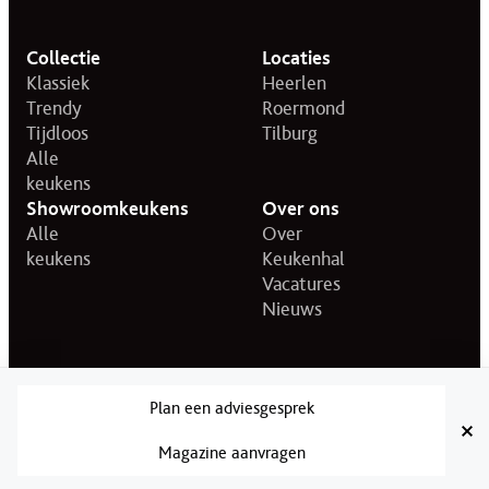
Collectie
Locaties
Klassiek
Heerlen
Trendy
Roermond
Tijdloos
Tilburg
Alle
keukens
Showroomkeukens
Over ons
Alle
Over
keukens
Keukenhal
Vacatures
Nieuws
© 2026 KeukenHal.
Privacy statement
Disclaimer
Plan een adviesgesprek
Magazine aanvragen