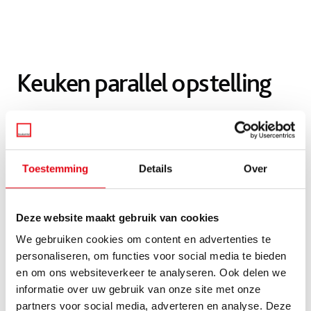
Keuken parallel opstelling
Over het algemeen is de parallelle keukenopstelling zeer
geschikt voor wat kleinere keukenruimtes. Zo is een smalle
parallel keuken is lekker compact, maar bevat deze alle
Toestemming
Details
Over
nodige onderdelen van een keuken. Een andere slimme
opstelling voor wat kleinere ruimtes is de
L-keuken
. Naast
de kleine parallel keuken, kan deze opstelling ook zeker in
Deze website maakt gebruik van cookies
grote keukenruimtes tot zijn recht komen. Zo is een
We gebruiken cookies om content en advertenties te
parallel
keuken met eiland
perfect wanneer u van uw keuken
personaliseren, om functies voor social media te bieden
een echte
leefkeuken
wilt maken. Ook kunt u kiezen voor
en om ons websiteverkeer te analyseren. Ook delen we
een parallel keuken met kastenwand. Dit is ontzettend
informatie over uw gebruik van onze site met onze
handig, omdat u veel opbergruimte heeft. Daarnaast ziet
partners voor social media, adverteren en analyse. Deze