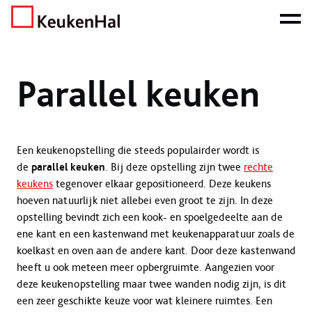
ONZE NETTO PRIJS IS HET BEWIJS!
PLAN EEN AFSPRAAK!
Home
Keukens
Parallel keuken
Parallel keuken
Een keukenopstelling die steeds populairder wordt is
de
parallel keuken
. Bij deze opstelling zijn twee
rechte
keukens
tegenover elkaar gepositioneerd. Deze keukens
hoeven natuurlijk niet allebei even groot te zijn. In deze
opstelling bevindt zich een kook- en spoelgedeelte aan de
ene kant en een kastenwand met keukenapparatuur zoals de
koelkast en oven aan de andere kant. Door deze kastenwand
heeft u ook meteen meer opbergruimte. Aangezien voor
deze keukenopstelling maar twee wanden nodig zijn, is dit
een zeer geschikte keuze voor wat kleinere ruimtes. Een