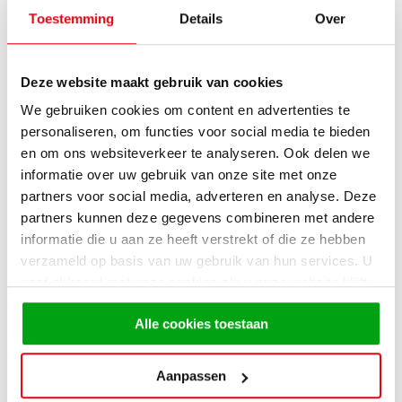
Toestemming
Details
Over
Waarom een goedkope
Deze website maakt gebruik van cookies
keuken bij KeukenHal?
We gebruiken cookies om content en advertenties te
personaliseren, om functies voor social media te bieden
en om ons websiteverkeer te analyseren. Ook delen we
Bij KeukenHal vindt u niet alleen
hoekkeukens
, maar ook
informatie over uw gebruik van onze site met onze
deskundig advies, snelle levering en scherpe aanbiedingen.
partners voor social media, adverteren en analyse. Deze
Wij hebben een groot assortiment keukens op voorraad,
partners kunnen deze gegevens combineren met andere
waardoor u niet lang hoeft te wachten.
informatie die u aan ze heeft verstrekt of die ze hebben
verzameld op basis van uw gebruik van hun services. U
Omdat wij geloven in transparantie, weet u bij ons altijd
gaat akkoord met onze cookies als u onze website blijft
vooraf waar u aan toe bent. Geen onverwachte kosten, wel
gebruiken.
een compleet ingerichte keuken die perfect past bij uw
Alle cookies toestaan
wensen én budget.
Aanpassen