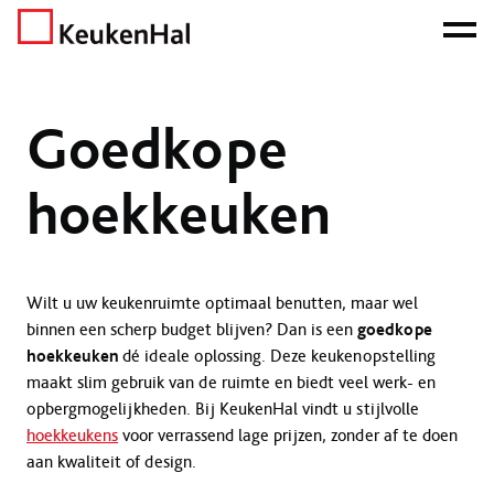
ONZE NETTO PRIJS IS HET BEWIJS!
PLAN EEN AFSPRAAK!
Home
Goedkope keukens
Goedkope hoekkeuken
Goedkope
hoekkeuken
Wilt u uw keukenruimte optimaal benutten, maar wel
binnen een scherp budget blijven? Dan is een
goedkope
hoekkeuken
dé ideale oplossing. Deze keukenopstelling
maakt slim gebruik van de ruimte en biedt veel werk- en
opbergmogelijkheden. Bij KeukenHal vindt u stijlvolle
hoekkeukens
voor verrassend lage prijzen, zonder af te doen
aan kwaliteit of design.