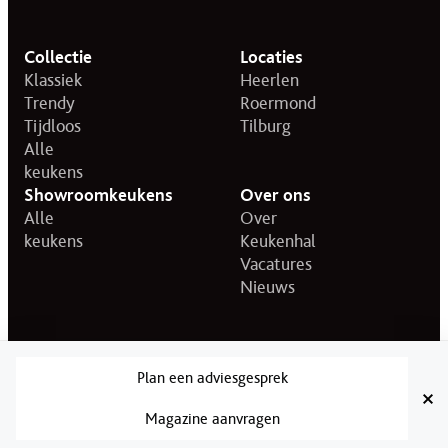
Collectie
Locaties
Klassiek
Heerlen
Trendy
Roermond
Tijdloos
Tilburg
Alle
keukens
Showroomkeukens
Over ons
Alle
Over
keukens
Keukenhal
Vacatures
Nieuws
© 2026 KeukenHal.
Privacy statement
Disclaimer
Plan een adviesgesprek
Magazine aanvragen