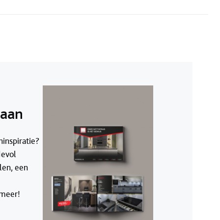
 aan
inspiratie?
devol
len, een
 meer!