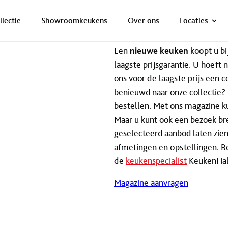
ONZE NETTO PRIJS IS HET BEWIJS!
PLAN EEN AFSPRAAK!
llectie
Showroomkeukens
Over ons
Locaties
Een
nieuwe keuken
koopt u bi
laagste prijsgarantie. U hoeft 
ons voor de laagste prijs een 
benieuwd naar onze collectie?
bestellen. Met ons magazine ku
Maar u kunt ook een bezoek b
geselecteerd aanbod laten zien
afmetingen en opstellingen. B
de
keukenspecialist
KeukenHal
Magazine aanvragen