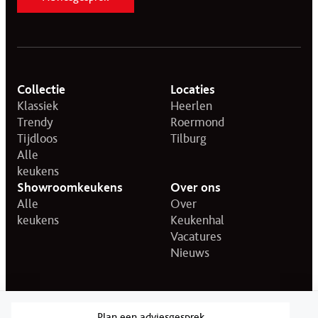
Collectie
Locaties
Klassiek
Heerlen
Trendy
Roermond
Tijdloos
Tilburg
Alle
keukens
Showroomkeukens
Over ons
Alle
Over
keukens
Keukenhal
Vacatures
Nieuws
© 2026 KeukenHal.
Privacy statement
Disclaimer
Plan een adviesgesprek