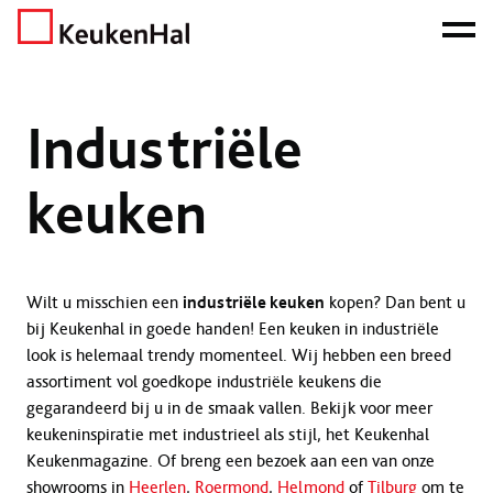
ONZE NETTO PRIJS IS HET BEWIJS!
PLAN EEN AFSPRAAK!
Home
Keukens
Industriële keuken
Industriële
keuken
Wilt u misschien een
industriële keuken
kopen? Dan bent u
bij Keukenhal in goede handen! Een keuken in industriële
look is helemaal trendy momenteel. Wij hebben een breed
assortiment vol goedkope industriële keukens die
gegarandeerd bij u in de smaak vallen. Bekijk voor meer
keukeninspiratie met industrieel als stijl, het Keukenhal
Keukenmagazine. Of breng een bezoek aan een van onze
showrooms in
Heerlen
,
Roermond
,
Helmond
of
Tilburg
om te