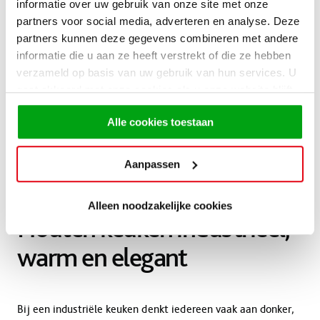
informatie over uw gebruik van onze site met onze
Anderzijds is het een stoere industriële keuken, vanwege de
partners voor social media, adverteren en analyse. Deze
moderne en robuuste look.
partners kunnen deze gegevens combineren met andere
informatie die u aan ze heeft verstrekt of die ze hebben
verzameld op basis van uw gebruik van hun services. U
gaat akkoord met onze cookies als u onze website blijft
gebruiken.
Alle cookies toestaan
Aanpassen
Alleen noodzakelijke cookies
Houten keuken industrieel;
warm en elegant
Bij een industriële keuken denkt iedereen vaak aan donker,