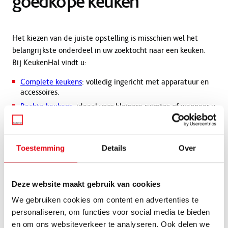
goedkope keuken
Het kiezen van de juiste opstelling is misschien wel het
belangrijkste onderdeel in uw zoektocht naar een keuken.
Bij KeukenHal vindt u:
Complete keukens
: volledig ingericht met apparatuur en
accessoires.
Rechte keukens
: ideaal voor kleinere ruimtes of wanneer u
een strakke en overzichtelijke keuken wenst.
Kleine keukens
: perfect voor studio’s of appartementen,
waarbij functionaliteit en efficiëntie centraal staan.
Toestemming
Details
Over
Welke opstelling u ook kiest, wij zorgen ervoor dat uw
keuken niet alleen praktisch is, maar ook mooi is. Een keuken
Deze website maakt gebruik van cookies
moet goed voelen en fijn zijn om in te koken of gezellig te
kunnen praten met u geliefde over uw dag.
We gebruiken cookies om content en advertenties te
personaliseren, om functies voor social media te bieden
en om ons websiteverkeer te analyseren. Ook delen we