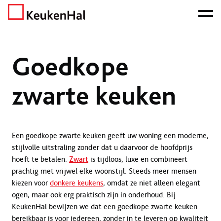
ONZE NETTO PRIJS IS HET BEWIJS!
PLAN EEN AFSPRAAK!
Home
Goedkope keukens
Goedkope zwarte keuken
Goedkope
zwarte keuken
Een goedkope zwarte keuken geeft uw woning een moderne,
stijlvolle uitstraling zonder dat u daarvoor de hoofdprijs
hoeft te betalen.
Zwart
is tijdloos, luxe en combineert
prachtig met vrijwel elke woonstijl. Steeds meer mensen
kiezen voor
donkere keukens
, omdat ze niet alleen elegant
ogen, maar ook erg praktisch zijn in onderhoud. Bij
KeukenHal bewijzen we dat een goedkope zwarte keuken
bereikbaar is voor iedereen, zonder in te leveren op kwaliteit