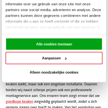
informatie over uw gebruik van onze site met onze
partners voor social media, adverteren en analyse. Deze
partners kunnen deze gegevens combineren met andere
informatie die u aan ze heeft verstrekt of die ze hebben
verzameld op basis van uw gebruik van hun services. U
gaat akkoord met onze cookies als u onze website blijft
gebruiken.
Alle cookies toestaan
Keukens van KeukenHal
met montage
Aanpassen
Alleen noodzakelijke cookies
Bij KeukenHal begrijpen we dat u niet alleen een mooie
keuken zoekt, maar ook een zorgeloze installatie. Daarom
bieden wij naast scherpe prijzen ook een professionele
montageservice aan. Ons ervaren team zorgt ervoor dat uw
goedkope keuken
zorgvuldig geplaatst wordt, zodat u zich
nergens zorgen over hoeft te maken. Van het aansluiten van